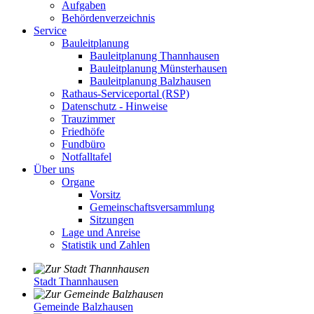
Aufgaben
Behördenverzeichnis
Service
Bauleitplanung
Bauleitplanung Thannhausen
Bauleitplanung Münsterhausen
Bauleitplanung Balzhausen
Rathaus-Serviceportal (RSP)
Datenschutz - Hinweise
Trauzimmer
Friedhöfe
Fundbüro
Notfalltafel
Über uns
Organe
Vorsitz
Gemeinschaftsversammlung
Sitzungen
Lage und Anreise
Statistik und Zahlen
Stadt Thannhausen
Gemeinde Balzhausen