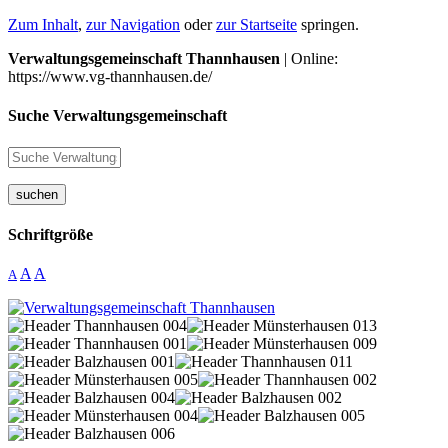
Zum Inhalt
,
zur Navigation
oder
zur Startseite
springen.
Verwaltungsgemeinschaft Thannhausen
| Online:
https://www.vg-thannhausen.de/
Suche Verwaltungsgemeinschaft
suchen
Schriftgröße
A
A
A