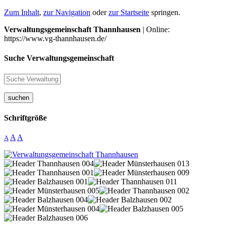
Zum Inhalt
,
zur Navigation
oder
zur Startseite
springen.
Verwaltungsgemeinschaft Thannhausen
| Online:
https://www.vg-thannhausen.de/
Suche Verwaltungsgemeinschaft
suchen
Schriftgröße
A
A
A