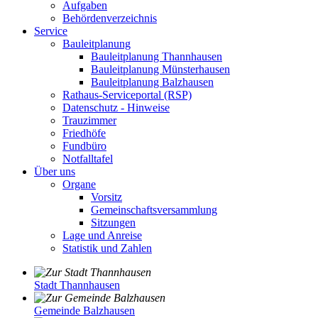
Aufgaben
Behördenverzeichnis
Service
Bauleitplanung
Bauleitplanung Thannhausen
Bauleitplanung Münsterhausen
Bauleitplanung Balzhausen
Rathaus-Serviceportal (RSP)
Datenschutz - Hinweise
Trauzimmer
Friedhöfe
Fundbüro
Notfalltafel
Über uns
Organe
Vorsitz
Gemeinschaftsversammlung
Sitzungen
Lage und Anreise
Statistik und Zahlen
Stadt Thannhausen
Gemeinde Balzhausen