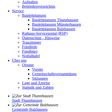
Aufgaben
Behördenverzeichnis
Service
Bauleitplanung
Bauleitplanung Thannhausen
Bauleitplanung Münsterhausen
Bauleitplanung Balzhausen
Rathaus-Serviceportal (RSP)
Datenschutz - Hinweise
Trauzimmer
Friedhöfe
Fundbüro
Notfalltafel
Über uns
Organe
Vorsitz
Gemeinschaftsversammlung
Sitzungen
Lage und Anreise
Statistik und Zahlen
Stadt Thannhausen
Gemeinde Balzhausen