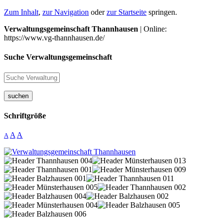
Zum Inhalt
,
zur Navigation
oder
zur Startseite
springen.
Verwaltungsgemeinschaft Thannhausen
| Online:
https://www.vg-thannhausen.de/
Suche Verwaltungsgemeinschaft
suchen
Schriftgröße
A
A
A