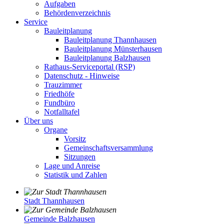
Aufgaben
Behördenverzeichnis
Service
Bauleitplanung
Bauleitplanung Thannhausen
Bauleitplanung Münsterhausen
Bauleitplanung Balzhausen
Rathaus-Serviceportal (RSP)
Datenschutz - Hinweise
Trauzimmer
Friedhöfe
Fundbüro
Notfalltafel
Über uns
Organe
Vorsitz
Gemeinschaftsversammlung
Sitzungen
Lage und Anreise
Statistik und Zahlen
Stadt Thannhausen
Gemeinde Balzhausen