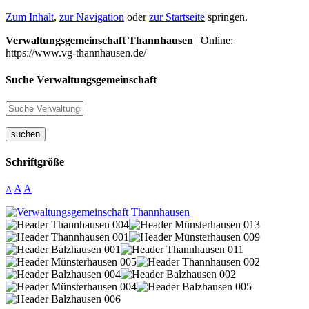
Zum Inhalt
,
zur Navigation
oder
zur Startseite
springen.
Verwaltungsgemeinschaft Thannhausen
| Online:
https://www.vg-thannhausen.de/
Suche Verwaltungsgemeinschaft
suchen
Schriftgröße
A
A
A