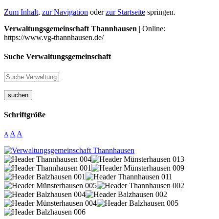
Zum Inhalt
,
zur Navigation
oder
zur Startseite
springen.
Verwaltungsgemeinschaft Thannhausen
| Online:
https://www.vg-thannhausen.de/
Suche Verwaltungsgemeinschaft
suchen
Schriftgröße
A
A
A