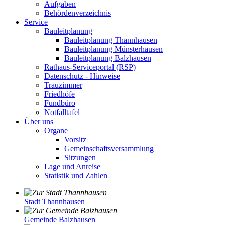
Aufgaben
Behördenverzeichnis
Service
Bauleitplanung
Bauleitplanung Thannhausen
Bauleitplanung Münsterhausen
Bauleitplanung Balzhausen
Rathaus-Serviceportal (RSP)
Datenschutz - Hinweise
Trauzimmer
Friedhöfe
Fundbüro
Notfalltafel
Über uns
Organe
Vorsitz
Gemeinschaftsversammlung
Sitzungen
Lage und Anreise
Statistik und Zahlen
Stadt Thannhausen
Gemeinde Balzhausen