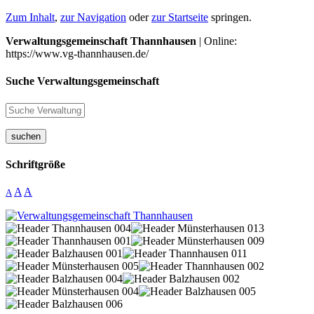
Zum Inhalt
,
zur Navigation
oder
zur Startseite
springen.
Verwaltungsgemeinschaft Thannhausen
| Online:
https://www.vg-thannhausen.de/
Suche Verwaltungsgemeinschaft
suchen
Schriftgröße
A
A
A