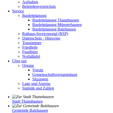
Aufgaben
Behördenverzeichnis
Service
Bauleitplanung
Bauleitplanung Thannhausen
Bauleitplanung Münsterhausen
Bauleitplanung Balzhausen
Rathaus-Serviceportal (RSP)
Datenschutz - Hinweise
Trauzimmer
Friedhöfe
Fundbüro
Notfalltafel
Über uns
Organe
Vorsitz
Gemeinschaftsversammlung
Sitzungen
Lage und Anreise
Statistik und Zahlen
Stadt Thannhausen
Gemeinde Balzhausen