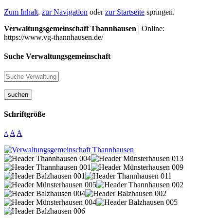
Zum Inhalt
,
zur Navigation
oder
zur Startseite
springen.
Verwaltungsgemeinschaft Thannhausen
| Online:
https://www.vg-thannhausen.de/
Suche Verwaltungsgemeinschaft
suchen
Schriftgröße
A
A
A