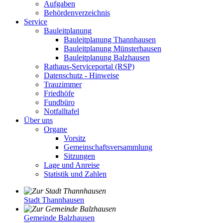
Aufgaben
Behördenverzeichnis
Service
Bauleitplanung
Bauleitplanung Thannhausen
Bauleitplanung Münsterhausen
Bauleitplanung Balzhausen
Rathaus-Serviceportal (RSP)
Datenschutz - Hinweise
Trauzimmer
Friedhöfe
Fundbüro
Notfalltafel
Über uns
Organe
Vorsitz
Gemeinschaftsversammlung
Sitzungen
Lage und Anreise
Statistik und Zahlen
Stadt Thannhausen
Gemeinde Balzhausen