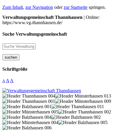
Zum Inhalt
,
zur Navigation
oder
zur Startseite
springen.
Verwaltungsgemeinschaft Thannhausen
| Online:
https://www.vg-thannhausen.de/
Suche Verwaltungsgemeinschaft
suchen
Schriftgröße
A
A
A