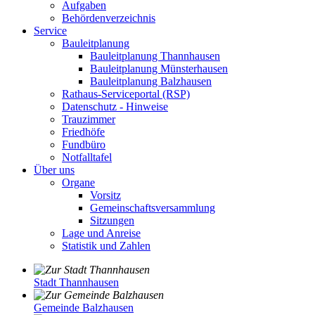
Aufgaben
Behördenverzeichnis
Service
Bauleitplanung
Bauleitplanung Thannhausen
Bauleitplanung Münsterhausen
Bauleitplanung Balzhausen
Rathaus-Serviceportal (RSP)
Datenschutz - Hinweise
Trauzimmer
Friedhöfe
Fundbüro
Notfalltafel
Über uns
Organe
Vorsitz
Gemeinschaftsversammlung
Sitzungen
Lage und Anreise
Statistik und Zahlen
Stadt Thannhausen
Gemeinde Balzhausen