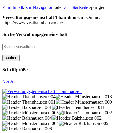
Zum Inhalt
,
zur Navigation
oder
zur Startseite
springen.
Verwaltungsgemeinschaft Thannhausen
| Online:
https://www.vg-thannhausen.de/
Suche Verwaltungsgemeinschaft
suchen
Schriftgröße
A
A
A