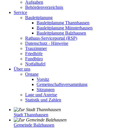
Aufgaben
Behördenverzeichnis
Service
Bauleitplanung
Bauleitplanung Thannhausen
Bauleitplanung Münsterhausen
Bauleitplanung Balzhausen
Rathaus-Serviceportal (RSP)
Datenschutz - Hinweise
Trauzimmer
Friedhöfe
Fundbüro
Notfalltafel
Über uns
Organe
Vorsitz
Gemeinschaftsversammlung
Sitzungen
Lage und Anreise
Statistik und Zahlen
Stadt Thannhausen
Gemeinde Balzhausen