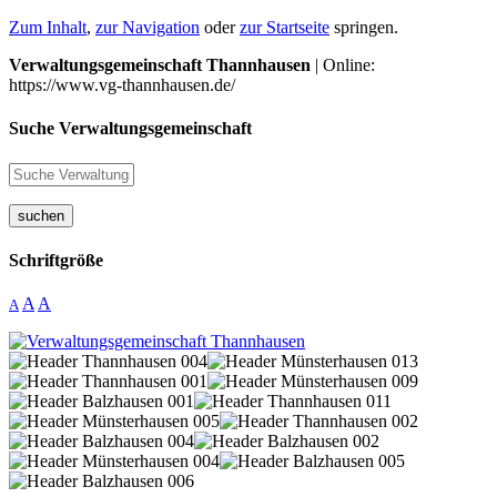
Zum Inhalt
,
zur Navigation
oder
zur Startseite
springen.
Verwaltungsgemeinschaft Thannhausen
| Online:
https://www.vg-thannhausen.de/
Suche Verwaltungsgemeinschaft
suchen
Schriftgröße
A
A
A