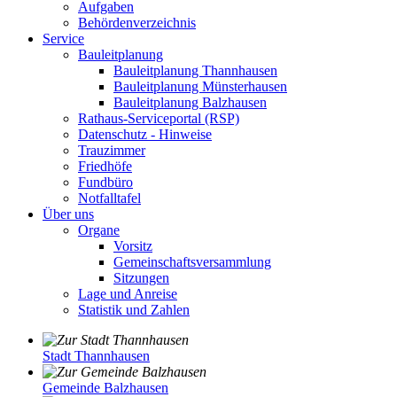
Aufgaben
Behördenverzeichnis
Service
Bauleitplanung
Bauleitplanung Thannhausen
Bauleitplanung Münsterhausen
Bauleitplanung Balzhausen
Rathaus-Serviceportal (RSP)
Datenschutz - Hinweise
Trauzimmer
Friedhöfe
Fundbüro
Notfalltafel
Über uns
Organe
Vorsitz
Gemeinschaftsversammlung
Sitzungen
Lage und Anreise
Statistik und Zahlen
Stadt Thannhausen
Gemeinde Balzhausen