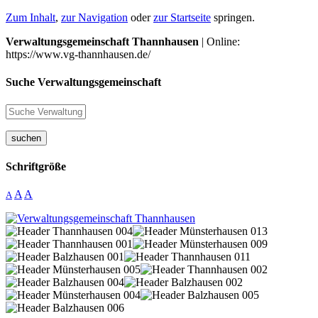
Zum Inhalt
,
zur Navigation
oder
zur Startseite
springen.
Verwaltungsgemeinschaft Thannhausen
| Online:
https://www.vg-thannhausen.de/
Suche Verwaltungsgemeinschaft
suchen
Schriftgröße
A
A
A