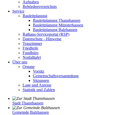
Aufgaben
Behördenverzeichnis
Service
Bauleitplanung
Bauleitplanung Thannhausen
Bauleitplanung Münsterhausen
Bauleitplanung Balzhausen
Rathaus-Serviceportal (RSP)
Datenschutz - Hinweise
Trauzimmer
Friedhöfe
Fundbüro
Notfalltafel
Über uns
Organe
Vorsitz
Gemeinschaftsversammlung
Sitzungen
Lage und Anreise
Statistik und Zahlen
Stadt Thannhausen
Gemeinde Balzhausen