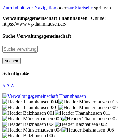
Zum Inhalt
,
zur Navigation
oder
zur Startseite
springen.
Verwaltungsgemeinschaft Thannhausen
| Online:
https://www.vg-thannhausen.de/
Suche Verwaltungsgemeinschaft
suchen
Schriftgröße
A
A
A