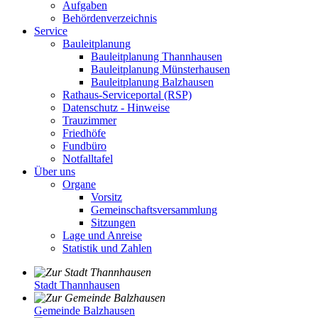
Aufgaben
Behördenverzeichnis
Service
Bauleitplanung
Bauleitplanung Thannhausen
Bauleitplanung Münsterhausen
Bauleitplanung Balzhausen
Rathaus-Serviceportal (RSP)
Datenschutz - Hinweise
Trauzimmer
Friedhöfe
Fundbüro
Notfalltafel
Über uns
Organe
Vorsitz
Gemeinschaftsversammlung
Sitzungen
Lage und Anreise
Statistik und Zahlen
Stadt Thannhausen
Gemeinde Balzhausen