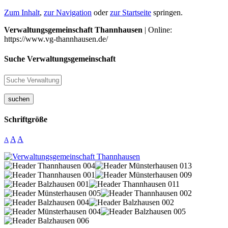
Zum Inhalt
,
zur Navigation
oder
zur Startseite
springen.
Verwaltungsgemeinschaft Thannhausen
| Online:
https://www.vg-thannhausen.de/
Suche Verwaltungsgemeinschaft
suchen
Schriftgröße
A
A
A