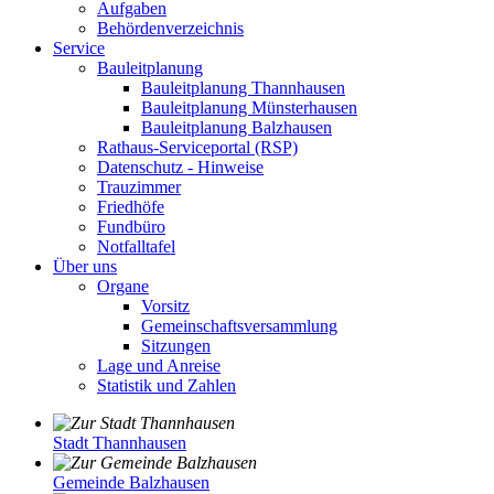
Aufgaben
Behördenverzeichnis
Service
Bauleitplanung
Bauleitplanung Thannhausen
Bauleitplanung Münsterhausen
Bauleitplanung Balzhausen
Rathaus-Serviceportal (RSP)
Datenschutz - Hinweise
Trauzimmer
Friedhöfe
Fundbüro
Notfalltafel
Über uns
Organe
Vorsitz
Gemeinschaftsversammlung
Sitzungen
Lage und Anreise
Statistik und Zahlen
Stadt Thannhausen
Gemeinde Balzhausen