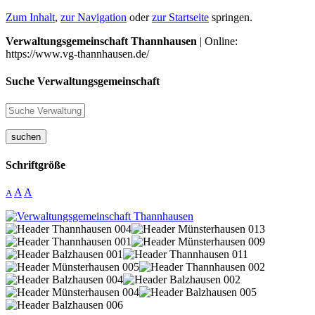
Zum Inhalt
,
zur Navigation
oder
zur Startseite
springen.
Verwaltungsgemeinschaft Thannhausen
| Online:
https://www.vg-thannhausen.de/
Suche Verwaltungsgemeinschaft
suchen
Schriftgröße
A
A
A