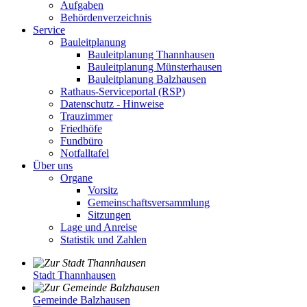
Aufgaben
Behördenverzeichnis
Service
Bauleitplanung
Bauleitplanung Thannhausen
Bauleitplanung Münsterhausen
Bauleitplanung Balzhausen
Rathaus-Serviceportal (RSP)
Datenschutz - Hinweise
Trauzimmer
Friedhöfe
Fundbüro
Notfalltafel
Über uns
Organe
Vorsitz
Gemeinschaftsversammlung
Sitzungen
Lage und Anreise
Statistik und Zahlen
Stadt Thannhausen
Gemeinde Balzhausen