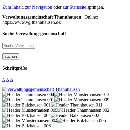
Zum Inhalt
,
zur Navigation
oder
zur Startseite
springen.
Verwaltungsgemeinschaft Thannhausen
| Online:
https://www.vg-thannhausen.de/
Suche Verwaltungsgemeinschaft
suchen
Schriftgröße
A
A
A