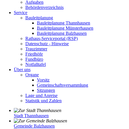
Aufgaben
Behördenverzeichnis
Service
Bauleitplanung
Bauleitplanung Thannhausen
Bauleitplanung Münsterhausen
Bauleitplanung Balzhausen
Rathaus-Serviceportal (RSP)
Datenschutz - Hinweise
Trauzimmer
Friedhöfe
Fundbüro
Notfalltafel
Über uns
Organe
Vorsitz
Gemeinschaftsversammlung
Sitzungen
Lage und Anreise
Statistik und Zahlen
Stadt Thannhausen
Gemeinde Balzhausen