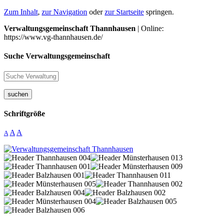
Zum Inhalt
,
zur Navigation
oder
zur Startseite
springen.
Verwaltungsgemeinschaft Thannhausen
| Online:
https://www.vg-thannhausen.de/
Suche Verwaltungsgemeinschaft
suchen
Schriftgröße
A
A
A