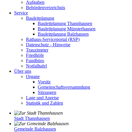
Aufgaben
Behördenverzeichnis
Service
Bauleitplanung
Bauleitplanung Thannhausen
Bauleitplanung Münsterhausen
Bauleitplanung Balzhausen
Rathaus-Serviceportal (RSP)
Datenschutz - Hinweise
Trauzimmer
Friedhöfe
Fundbüro
Notfalltafel
Über uns
Organe
Vorsitz
Gemeinschaftsversammlung
Sitzungen
Lage und Anreise
Statistik und Zahlen
Stadt Thannhausen
Gemeinde Balzhausen