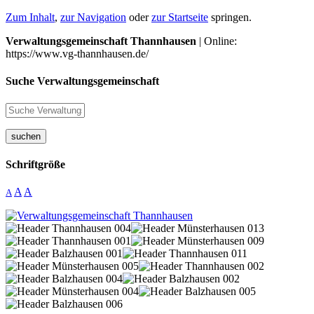
Zum Inhalt
,
zur Navigation
oder
zur Startseite
springen.
Verwaltungsgemeinschaft Thannhausen
| Online:
https://www.vg-thannhausen.de/
Suche Verwaltungsgemeinschaft
suchen
Schriftgröße
A
A
A