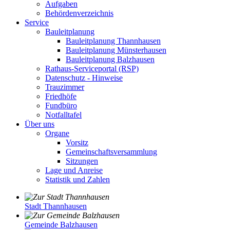
Aufgaben
Behördenverzeichnis
Service
Bauleitplanung
Bauleitplanung Thannhausen
Bauleitplanung Münsterhausen
Bauleitplanung Balzhausen
Rathaus-Serviceportal (RSP)
Datenschutz - Hinweise
Trauzimmer
Friedhöfe
Fundbüro
Notfalltafel
Über uns
Organe
Vorsitz
Gemeinschaftsversammlung
Sitzungen
Lage und Anreise
Statistik und Zahlen
Stadt Thannhausen
Gemeinde Balzhausen