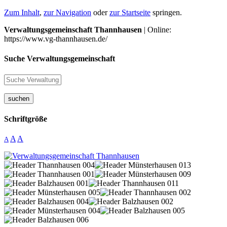
Zum Inhalt
,
zur Navigation
oder
zur Startseite
springen.
Verwaltungsgemeinschaft Thannhausen
| Online:
https://www.vg-thannhausen.de/
Suche Verwaltungsgemeinschaft
suchen
Schriftgröße
A
A
A