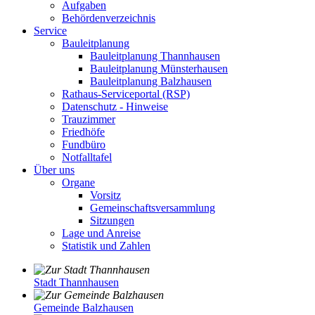
Aufgaben
Behördenverzeichnis
Service
Bauleitplanung
Bauleitplanung Thannhausen
Bauleitplanung Münsterhausen
Bauleitplanung Balzhausen
Rathaus-Serviceportal (RSP)
Datenschutz - Hinweise
Trauzimmer
Friedhöfe
Fundbüro
Notfalltafel
Über uns
Organe
Vorsitz
Gemeinschaftsversammlung
Sitzungen
Lage und Anreise
Statistik und Zahlen
Stadt Thannhausen
Gemeinde Balzhausen