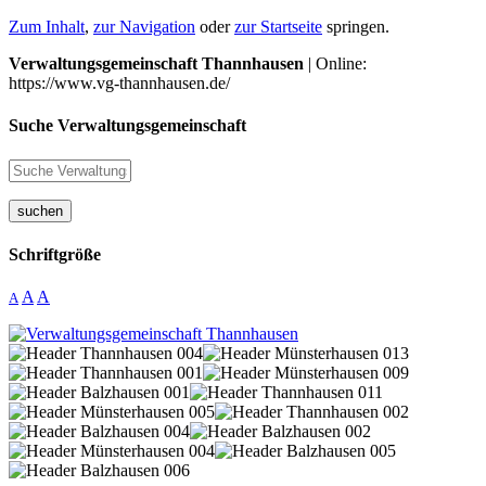
Zum Inhalt
,
zur Navigation
oder
zur Startseite
springen.
Verwaltungsgemeinschaft Thannhausen
| Online:
https://www.vg-thannhausen.de/
Suche Verwaltungsgemeinschaft
suchen
Schriftgröße
A
A
A