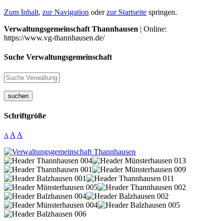
Zum Inhalt
,
zur Navigation
oder
zur Startseite
springen.
Verwaltungsgemeinschaft Thannhausen
| Online:
https://www.vg-thannhausen.de/
Suche Verwaltungsgemeinschaft
suchen
Schriftgröße
A
A
A