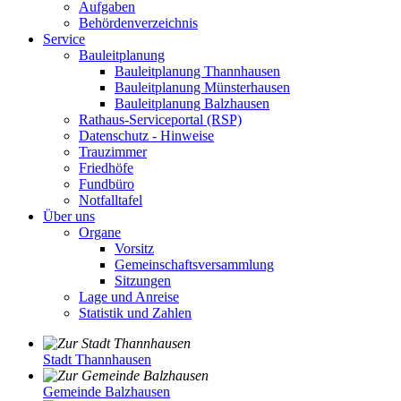
Aufgaben
Behördenverzeichnis
Service
Bauleitplanung
Bauleitplanung Thannhausen
Bauleitplanung Münsterhausen
Bauleitplanung Balzhausen
Rathaus-Serviceportal (RSP)
Datenschutz - Hinweise
Trauzimmer
Friedhöfe
Fundbüro
Notfalltafel
Über uns
Organe
Vorsitz
Gemeinschaftsversammlung
Sitzungen
Lage und Anreise
Statistik und Zahlen
Stadt Thannhausen
Gemeinde Balzhausen