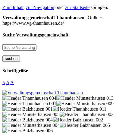
Zum Inhalt
,
zur Navigation
oder
zur Startseite
springen.
Verwaltungsgemeinschaft Thannhausen
| Online:
https://www.vg-thannhausen.de/
Suche Verwaltungsgemeinschaft
suchen
Schriftgröße
A
A
A