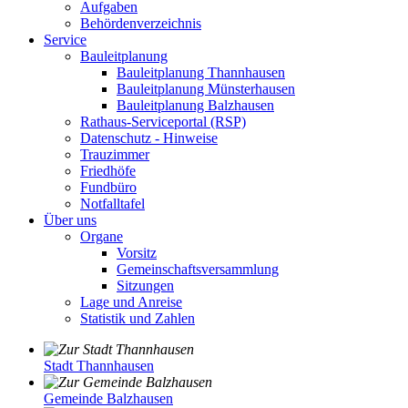
Aufgaben
Behördenverzeichnis
Service
Bauleitplanung
Bauleitplanung Thannhausen
Bauleitplanung Münsterhausen
Bauleitplanung Balzhausen
Rathaus-Serviceportal (RSP)
Datenschutz - Hinweise
Trauzimmer
Friedhöfe
Fundbüro
Notfalltafel
Über uns
Organe
Vorsitz
Gemeinschaftsversammlung
Sitzungen
Lage und Anreise
Statistik und Zahlen
Stadt Thannhausen
Gemeinde Balzhausen