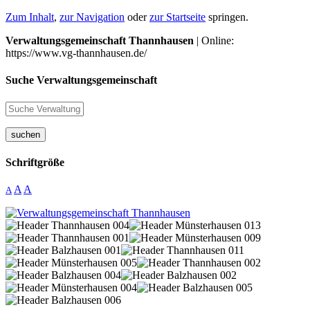
Zum Inhalt
,
zur Navigation
oder
zur Startseite
springen.
Verwaltungsgemeinschaft Thannhausen
| Online:
https://www.vg-thannhausen.de/
Suche Verwaltungsgemeinschaft
suchen
Schriftgröße
A
A
A