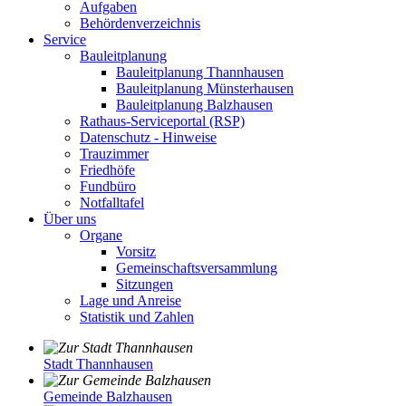
Aufgaben
Behördenverzeichnis
Service
Bauleitplanung
Bauleitplanung Thannhausen
Bauleitplanung Münsterhausen
Bauleitplanung Balzhausen
Rathaus-Serviceportal (RSP)
Datenschutz - Hinweise
Trauzimmer
Friedhöfe
Fundbüro
Notfalltafel
Über uns
Organe
Vorsitz
Gemeinschaftsversammlung
Sitzungen
Lage und Anreise
Statistik und Zahlen
Stadt Thannhausen
Gemeinde Balzhausen