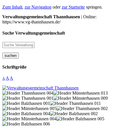
Zum Inhalt
,
zur Navigation
oder
zur Startseite
springen.
Verwaltungsgemeinschaft Thannhausen
| Online:
https://www.vg-thannhausen.de/
Suche Verwaltungsgemeinschaft
suchen
Schriftgröße
A
A
A