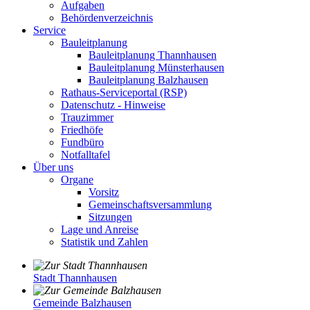
Aufgaben
Behördenverzeichnis
Service
Bauleitplanung
Bauleitplanung Thannhausen
Bauleitplanung Münsterhausen
Bauleitplanung Balzhausen
Rathaus-Serviceportal (RSP)
Datenschutz - Hinweise
Trauzimmer
Friedhöfe
Fundbüro
Notfalltafel
Über uns
Organe
Vorsitz
Gemeinschaftsversammlung
Sitzungen
Lage und Anreise
Statistik und Zahlen
Stadt Thannhausen
Gemeinde Balzhausen