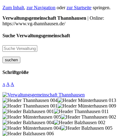
Zum Inhalt
,
zur Navigation
oder
zur Startseite
springen.
Verwaltungsgemeinschaft Thannhausen
| Online:
https://www.vg-thannhausen.de/
Suche Verwaltungsgemeinschaft
suchen
Schriftgröße
A
A
A