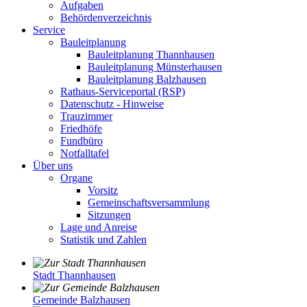
Aufgaben
Behördenverzeichnis
Service
Bauleitplanung
Bauleitplanung Thannhausen
Bauleitplanung Münsterhausen
Bauleitplanung Balzhausen
Rathaus-Serviceportal (RSP)
Datenschutz - Hinweise
Trauzimmer
Friedhöfe
Fundbüro
Notfalltafel
Über uns
Organe
Vorsitz
Gemeinschaftsversammlung
Sitzungen
Lage und Anreise
Statistik und Zahlen
Stadt Thannhausen
Gemeinde Balzhausen