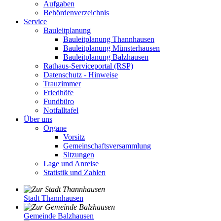
Aufgaben
Behördenverzeichnis
Service
Bauleitplanung
Bauleitplanung Thannhausen
Bauleitplanung Münsterhausen
Bauleitplanung Balzhausen
Rathaus-Serviceportal (RSP)
Datenschutz - Hinweise
Trauzimmer
Friedhöfe
Fundbüro
Notfalltafel
Über uns
Organe
Vorsitz
Gemeinschaftsversammlung
Sitzungen
Lage und Anreise
Statistik und Zahlen
Stadt Thannhausen
Gemeinde Balzhausen