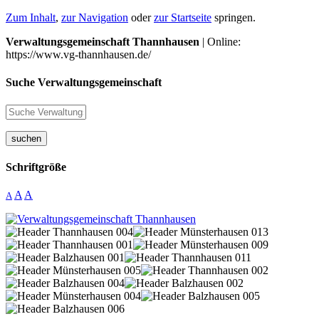
Zum Inhalt
,
zur Navigation
oder
zur Startseite
springen.
Verwaltungsgemeinschaft Thannhausen
| Online:
https://www.vg-thannhausen.de/
Suche Verwaltungsgemeinschaft
suchen
Schriftgröße
A
A
A