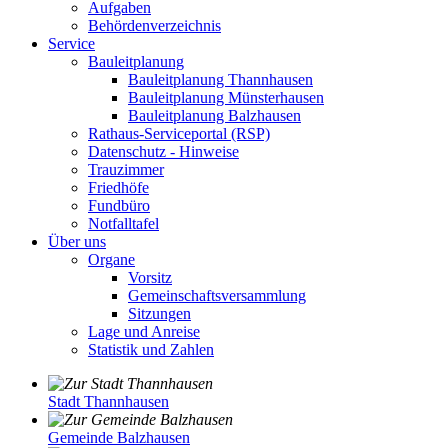
Aufgaben
Behördenverzeichnis
Service
Bauleitplanung
Bauleitplanung Thannhausen
Bauleitplanung Münsterhausen
Bauleitplanung Balzhausen
Rathaus-Serviceportal (RSP)
Datenschutz - Hinweise
Trauzimmer
Friedhöfe
Fundbüro
Notfalltafel
Über uns
Organe
Vorsitz
Gemeinschaftsversammlung
Sitzungen
Lage und Anreise
Statistik und Zahlen
Stadt Thannhausen
Gemeinde Balzhausen