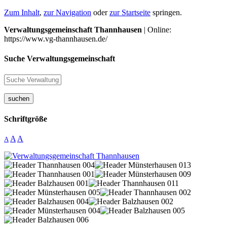
Zum Inhalt
,
zur Navigation
oder
zur Startseite
springen.
Verwaltungsgemeinschaft Thannhausen
| Online:
https://www.vg-thannhausen.de/
Suche Verwaltungsgemeinschaft
suchen
Schriftgröße
A
A
A