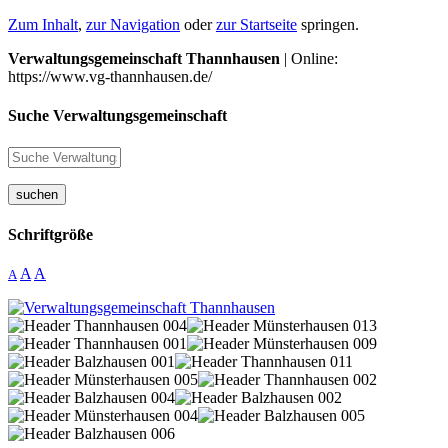
Zum Inhalt
,
zur Navigation
oder
zur Startseite
springen.
Verwaltungsgemeinschaft Thannhausen
| Online:
https://www.vg-thannhausen.de/
Suche Verwaltungsgemeinschaft
suchen
Schriftgröße
A
A
A