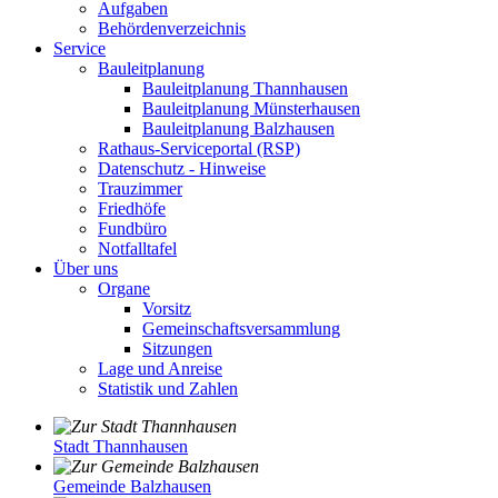
Aufgaben
Behördenverzeichnis
Service
Bauleitplanung
Bauleitplanung Thannhausen
Bauleitplanung Münsterhausen
Bauleitplanung Balzhausen
Rathaus-Serviceportal (RSP)
Datenschutz - Hinweise
Trauzimmer
Friedhöfe
Fundbüro
Notfalltafel
Über uns
Organe
Vorsitz
Gemeinschaftsversammlung
Sitzungen
Lage und Anreise
Statistik und Zahlen
Stadt Thannhausen
Gemeinde Balzhausen