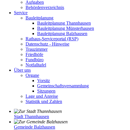
Aufgaben
Behördenverzeichnis
Service
Bauleitplanung
Bauleitplanung Thannhausen
Bauleitplanung Münsterhausen
Bauleitplanung Balzhausen
Rathaus-Serviceportal (RSP)
Datenschutz - Hinweise
Trauzimmer
Friedhöfe
Fundbüro
Notfalltafel
Über uns
Organe
Vorsitz
Gemeinschaftsversammlung
Sitzungen
Lage und Anreise
Statistik und Zahlen
Stadt Thannhausen
Gemeinde Balzhausen