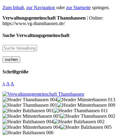
Zum Inhalt
,
zur Navigation
oder
zur Startseite
springen.
Verwaltungsgemeinschaft Thannhausen
| Online:
https://www.vg-thannhausen.de/
Suche Verwaltungsgemeinschaft
suchen
Schriftgröße
A
A
A