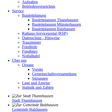
Aufgaben
Behördenverzeichnis
Service
Bauleitplanung
Bauleitplanung Thannhausen
Bauleitplanung Münsterhausen
Bauleitplanung Balzhausen
Rathaus-Serviceportal (RSP)
Datenschutz - Hinweise
Trauzimmer
Friedhöfe
Fundbüro
Notfalltafel
Über uns
Organe
Vorsitz
Gemeinschaftsversammlung
Sitzungen
Lage und Anreise
Statistik und Zahlen
Stadt Thannhausen
Gemeinde Balzhausen