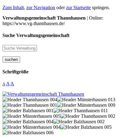
Zum Inhalt
,
zur Navigation
oder
zur Startseite
springen.
Verwaltungsgemeinschaft Thannhausen
| Online:
https://www.vg-thannhausen.de/
Suche Verwaltungsgemeinschaft
suchen
Schriftgröße
A
A
A