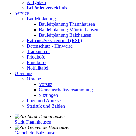
Aufgaben
Behördenverzeichnis
Service
Bauleitplanung
Bauleitplanung Thannhausen
Bauleitplanung Münsterhausen
Bauleitplanung Balzhausen
Rathaus-Serviceportal (RSP)
Datenschutz - Hinweise
Trauzimmer
Friedhöfe
Fundbüro
Notfalltafel
Über uns
Organe
Vorsitz
Gemeinschaftsversammlung
Sitzungen
Lage und Anreise
Statistik und Zahlen
Stadt Thannhausen
Gemeinde Balzhausen