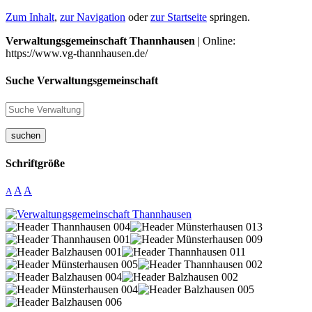
Zum Inhalt
,
zur Navigation
oder
zur Startseite
springen.
Verwaltungsgemeinschaft Thannhausen
| Online:
https://www.vg-thannhausen.de/
Suche Verwaltungsgemeinschaft
suchen
Schriftgröße
A
A
A