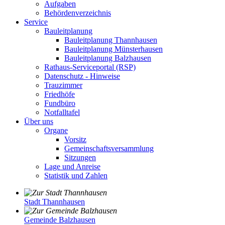
Aufgaben
Behördenverzeichnis
Service
Bauleitplanung
Bauleitplanung Thannhausen
Bauleitplanung Münsterhausen
Bauleitplanung Balzhausen
Rathaus-Serviceportal (RSP)
Datenschutz - Hinweise
Trauzimmer
Friedhöfe
Fundbüro
Notfalltafel
Über uns
Organe
Vorsitz
Gemeinschaftsversammlung
Sitzungen
Lage und Anreise
Statistik und Zahlen
Stadt Thannhausen
Gemeinde Balzhausen