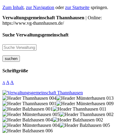
Zum Inhalt
,
zur Navigation
oder
zur Startseite
springen.
Verwaltungsgemeinschaft Thannhausen
| Online:
https://www.vg-thannhausen.de/
Suche Verwaltungsgemeinschaft
suchen
Schriftgröße
A
A
A