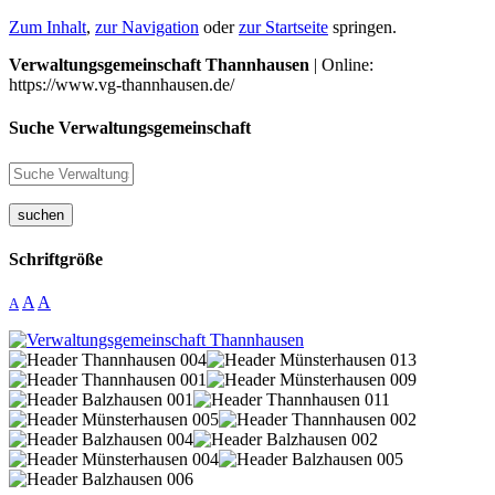
Zum Inhalt
,
zur Navigation
oder
zur Startseite
springen.
Verwaltungsgemeinschaft Thannhausen
| Online:
https://www.vg-thannhausen.de/
Suche Verwaltungsgemeinschaft
suchen
Schriftgröße
A
A
A