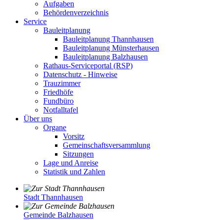
Aufgaben
Behördenverzeichnis
Service
Bauleitplanung
Bauleitplanung Thannhausen
Bauleitplanung Münsterhausen
Bauleitplanung Balzhausen
Rathaus-Serviceportal (RSP)
Datenschutz - Hinweise
Trauzimmer
Friedhöfe
Fundbüro
Notfalltafel
Über uns
Organe
Vorsitz
Gemeinschaftsversammlung
Sitzungen
Lage und Anreise
Statistik und Zahlen
Stadt Thannhausen
Gemeinde Balzhausen