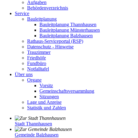
Aufgaben
Behördenverzeichnis
Service
Bauleitplanung
Bauleitplanung Thannhausen
Bauleitplanung Münsterhausen
Bauleitplanung Balzhausen
Rathaus-Serviceportal (RSP)
Datenschutz - Hinweise
Trauzimmer
Friedhöfe
Fundbüro
Notfalltafel
Über uns
Organe
Vorsitz
Gemeinschaftsversammlung
Sitzungen
Lage und Anreise
Statistik und Zahlen
Stadt Thannhausen
Gemeinde Balzhausen