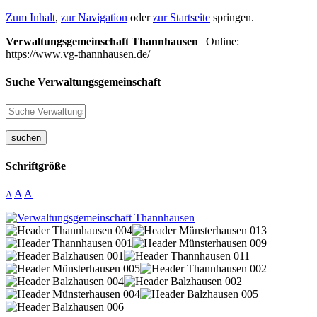
Zum Inhalt
,
zur Navigation
oder
zur Startseite
springen.
Verwaltungsgemeinschaft Thannhausen
| Online:
https://www.vg-thannhausen.de/
Suche Verwaltungsgemeinschaft
suchen
Schriftgröße
A
A
A