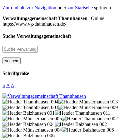
Zum Inhalt
,
zur Navigation
oder
zur Startseite
springen.
Verwaltungsgemeinschaft Thannhausen
| Online:
https://www.vg-thannhausen.de/
Suche Verwaltungsgemeinschaft
suchen
Schriftgröße
A
A
A