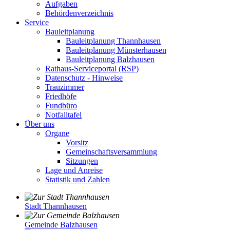
Aufgaben
Behördenverzeichnis
Service
Bauleitplanung
Bauleitplanung Thannhausen
Bauleitplanung Münsterhausen
Bauleitplanung Balzhausen
Rathaus-Serviceportal (RSP)
Datenschutz - Hinweise
Trauzimmer
Friedhöfe
Fundbüro
Notfalltafel
Über uns
Organe
Vorsitz
Gemeinschaftsversammlung
Sitzungen
Lage und Anreise
Statistik und Zahlen
Stadt Thannhausen
Gemeinde Balzhausen