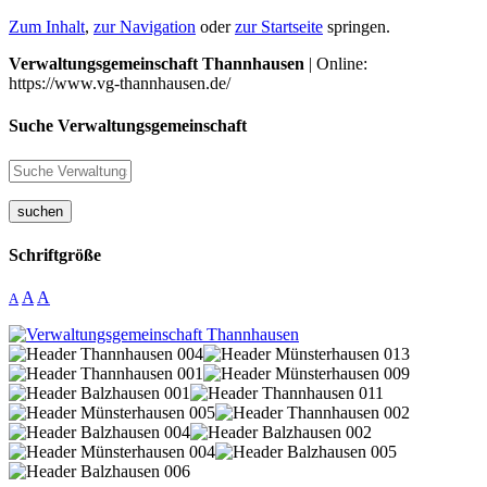
Zum Inhalt
,
zur Navigation
oder
zur Startseite
springen.
Verwaltungsgemeinschaft Thannhausen
| Online:
https://www.vg-thannhausen.de/
Suche Verwaltungsgemeinschaft
suchen
Schriftgröße
A
A
A