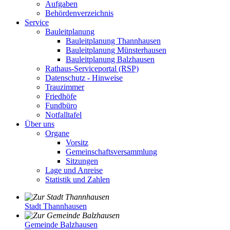
Aufgaben
Behördenverzeichnis
Service
Bauleitplanung
Bauleitplanung Thannhausen
Bauleitplanung Münsterhausen
Bauleitplanung Balzhausen
Rathaus-Serviceportal (RSP)
Datenschutz - Hinweise
Trauzimmer
Friedhöfe
Fundbüro
Notfalltafel
Über uns
Organe
Vorsitz
Gemeinschaftsversammlung
Sitzungen
Lage und Anreise
Statistik und Zahlen
Stadt Thannhausen
Gemeinde Balzhausen