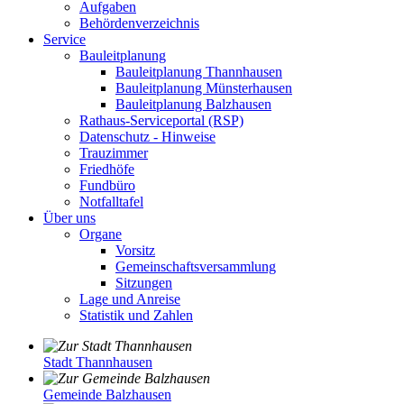
Aufgaben
Behördenverzeichnis
Service
Bauleitplanung
Bauleitplanung Thannhausen
Bauleitplanung Münsterhausen
Bauleitplanung Balzhausen
Rathaus-Serviceportal (RSP)
Datenschutz - Hinweise
Trauzimmer
Friedhöfe
Fundbüro
Notfalltafel
Über uns
Organe
Vorsitz
Gemeinschaftsversammlung
Sitzungen
Lage und Anreise
Statistik und Zahlen
Stadt Thannhausen
Gemeinde Balzhausen