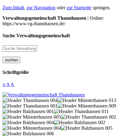
Zum Inhalt
,
zur Navigation
oder
zur Startseite
springen.
Verwaltungsgemeinschaft Thannhausen
| Online:
https://www.vg-thannhausen.de/
Suche Verwaltungsgemeinschaft
suchen
Schriftgröße
A
A
A