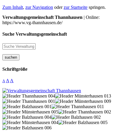
Zum Inhalt
,
zur Navigation
oder
zur Startseite
springen.
Verwaltungsgemeinschaft Thannhausen
| Online:
https://www.vg-thannhausen.de/
Suche Verwaltungsgemeinschaft
suchen
Schriftgröße
A
A
A