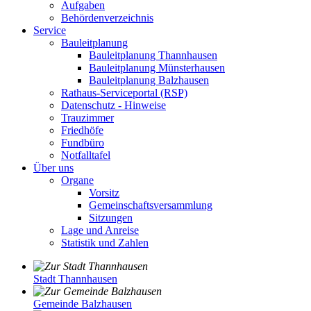
Aufgaben
Behördenverzeichnis
Service
Bauleitplanung
Bauleitplanung Thannhausen
Bauleitplanung Münsterhausen
Bauleitplanung Balzhausen
Rathaus-Serviceportal (RSP)
Datenschutz - Hinweise
Trauzimmer
Friedhöfe
Fundbüro
Notfalltafel
Über uns
Organe
Vorsitz
Gemeinschaftsversammlung
Sitzungen
Lage und Anreise
Statistik und Zahlen
Stadt Thannhausen
Gemeinde Balzhausen