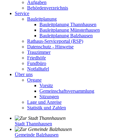
Aufgaben
Behördenverzeichnis
Service
Bauleitplanung
Bauleitplanung Thannhausen
Bauleitplanung Münsterhausen
Bauleitplanung Balzhausen
Rathaus-Serviceportal (RSP)
Datenschutz - Hinweise
Trauzimmer
Friedhöfe
Fundbüro
Notfalltafel
Über uns
Organe
Vorsitz
Gemeinschaftsversammlung
Sitzungen
Lage und Anreise
Statistik und Zahlen
Stadt Thannhausen
Gemeinde Balzhausen