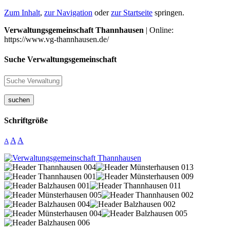
Zum Inhalt
,
zur Navigation
oder
zur Startseite
springen.
Verwaltungsgemeinschaft Thannhausen
| Online:
https://www.vg-thannhausen.de/
Suche Verwaltungsgemeinschaft
suchen
Schriftgröße
A
A
A