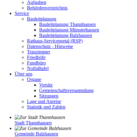
Aufgaben
Behördenverzeichnis
Service
Bauleitplanung
Bauleitplanung Thannhausen
Bauleitplanung Münsterhausen
Bauleitplanung Balzhausen
Rathaus-Serviceportal (RSP)
Datenschutz - Hinweise
Trauzimmer
Friedhöfe
Fundbüro
Notfalltafel
Über uns
Organe
Vorsitz
Gemeinschaftsversammlung
Sitzungen
Lage und Anreise
Statistik und Zahlen
Stadt Thannhausen
Gemeinde Balzhausen