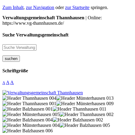
Zum Inhalt
,
zur Navigation
oder
zur Startseite
springen.
Verwaltungsgemeinschaft Thannhausen
| Online:
https://www.vg-thannhausen.de/
Suche Verwaltungsgemeinschaft
suchen
Schriftgröße
A
A
A