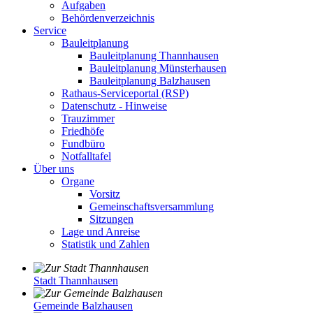
Aufgaben
Behördenverzeichnis
Service
Bauleitplanung
Bauleitplanung Thannhausen
Bauleitplanung Münsterhausen
Bauleitplanung Balzhausen
Rathaus-Serviceportal (RSP)
Datenschutz - Hinweise
Trauzimmer
Friedhöfe
Fundbüro
Notfalltafel
Über uns
Organe
Vorsitz
Gemeinschaftsversammlung
Sitzungen
Lage und Anreise
Statistik und Zahlen
Stadt Thannhausen
Gemeinde Balzhausen