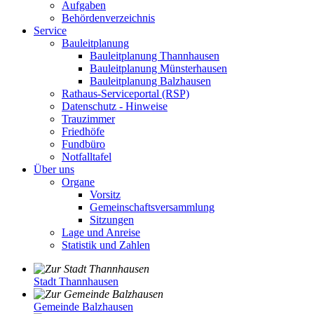
Aufgaben
Behördenverzeichnis
Service
Bauleitplanung
Bauleitplanung Thannhausen
Bauleitplanung Münsterhausen
Bauleitplanung Balzhausen
Rathaus-Serviceportal (RSP)
Datenschutz - Hinweise
Trauzimmer
Friedhöfe
Fundbüro
Notfalltafel
Über uns
Organe
Vorsitz
Gemeinschaftsversammlung
Sitzungen
Lage und Anreise
Statistik und Zahlen
Stadt Thannhausen
Gemeinde Balzhausen