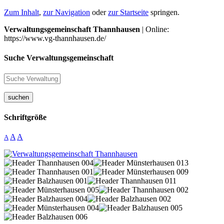
Zum Inhalt
,
zur Navigation
oder
zur Startseite
springen.
Verwaltungsgemeinschaft Thannhausen
| Online:
https://www.vg-thannhausen.de/
Suche Verwaltungsgemeinschaft
suchen
Schriftgröße
A
A
A