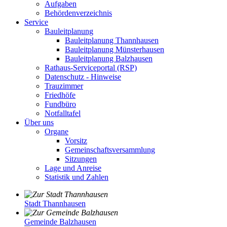
Aufgaben
Behördenverzeichnis
Service
Bauleitplanung
Bauleitplanung Thannhausen
Bauleitplanung Münsterhausen
Bauleitplanung Balzhausen
Rathaus-Serviceportal (RSP)
Datenschutz - Hinweise
Trauzimmer
Friedhöfe
Fundbüro
Notfalltafel
Über uns
Organe
Vorsitz
Gemeinschaftsversammlung
Sitzungen
Lage und Anreise
Statistik und Zahlen
Stadt Thannhausen
Gemeinde Balzhausen