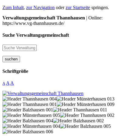
Zum Inhalt
,
zur Navigation
oder
zur Startseite
springen.
Verwaltungsgemeinschaft Thannhausen
| Online:
https://www.vg-thannhausen.de/
Suche Verwaltungsgemeinschaft
suchen
Schriftgröße
A
A
A