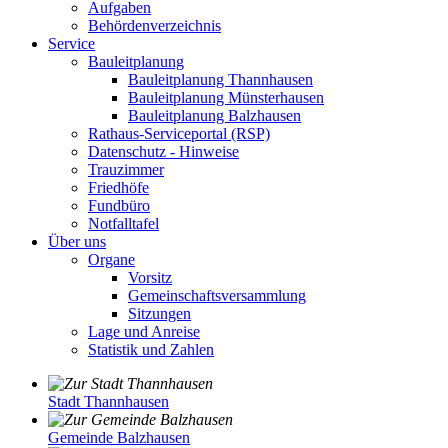
Aufgaben
Behördenverzeichnis
Service
Bauleitplanung
Bauleitplanung Thannhausen
Bauleitplanung Münsterhausen
Bauleitplanung Balzhausen
Rathaus-Serviceportal (RSP)
Datenschutz - Hinweise
Trauzimmer
Friedhöfe
Fundbüro
Notfalltafel
Über uns
Organe
Vorsitz
Gemeinschaftsversammlung
Sitzungen
Lage und Anreise
Statistik und Zahlen
Stadt Thannhausen
Gemeinde Balzhausen