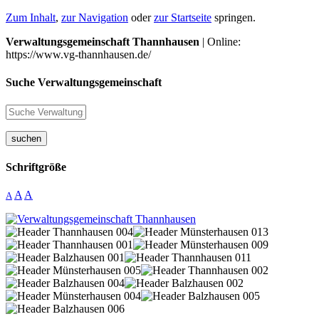
Zum Inhalt
,
zur Navigation
oder
zur Startseite
springen.
Verwaltungsgemeinschaft Thannhausen
| Online:
https://www.vg-thannhausen.de/
Suche Verwaltungsgemeinschaft
suchen
Schriftgröße
A
A
A