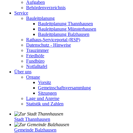
Aufgaben
Behördenverzeichnis
Service
Bauleitplanung
Bauleitplanung Thannhausen
Bauleitplanung Münsterhausen
Bauleitplanung Balzhausen
Rathaus-Serviceportal (RSP)
Datenschutz - Hinweise
Trauzimmer
Friedhöfe
Fundbüro
Notfalltafel
Über uns
Organe
Vorsitz
Gemeinschaftsversammlung
Sitzungen
Lage und Anreise
Statistik und Zahlen
Stadt Thannhausen
Gemeinde Balzhausen