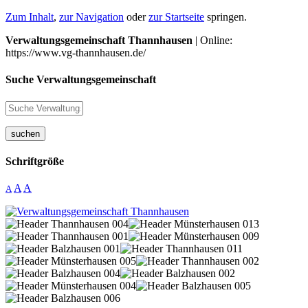
Zum Inhalt
,
zur Navigation
oder
zur Startseite
springen.
Verwaltungsgemeinschaft Thannhausen
| Online:
https://www.vg-thannhausen.de/
Suche Verwaltungsgemeinschaft
suchen
Schriftgröße
A
A
A