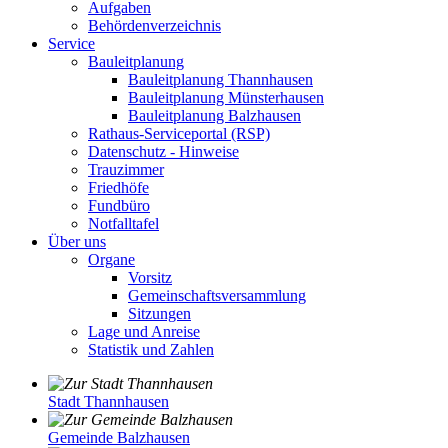
Aufgaben
Behördenverzeichnis
Service
Bauleitplanung
Bauleitplanung Thannhausen
Bauleitplanung Münsterhausen
Bauleitplanung Balzhausen
Rathaus-Serviceportal (RSP)
Datenschutz - Hinweise
Trauzimmer
Friedhöfe
Fundbüro
Notfalltafel
Über uns
Organe
Vorsitz
Gemeinschaftsversammlung
Sitzungen
Lage und Anreise
Statistik und Zahlen
Stadt Thannhausen
Gemeinde Balzhausen