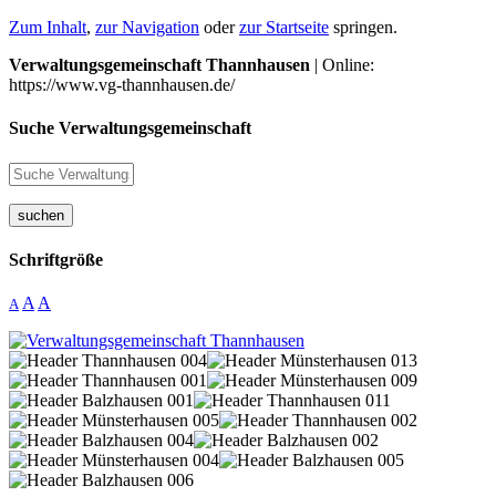
Zum Inhalt
,
zur Navigation
oder
zur Startseite
springen.
Verwaltungsgemeinschaft Thannhausen
| Online:
https://www.vg-thannhausen.de/
Suche Verwaltungsgemeinschaft
suchen
Schriftgröße
A
A
A