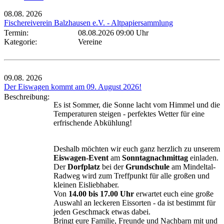
08.08.
2026
Fischereiverein Balzhausen e.V. - Altpapiersammlung
Termin:
08.08.2026 09:00 Uhr
Kategorie:
Vereine
09.08.
2026
Der Eiswagen kommt am 09. August 2026!
Beschreibung:
Es ist Sommer, die Sonne lacht vom Himmel und die
Temperaturen steigen - perfektes Wetter für eine
erfrischende Abkühlung!
Deshalb möchten wir euch ganz herzlich zu unserem
Eiswagen-Event
am
Sonntagnachmittag
einladen.
Der
Dorfplatz
bei der
Grundschule
am Mindeltal-
Radweg wird zum Treffpunkt für alle großen und
kleinen Eisliebhaber.
Von
14.00 bis 17.00 Uhr
erwartet euch eine große
Auswahl an leckeren Eissorten - da ist bestimmt für
jeden Geschmack etwas dabei.
Bringt eure Familie, Freunde und Nachbarn mit und