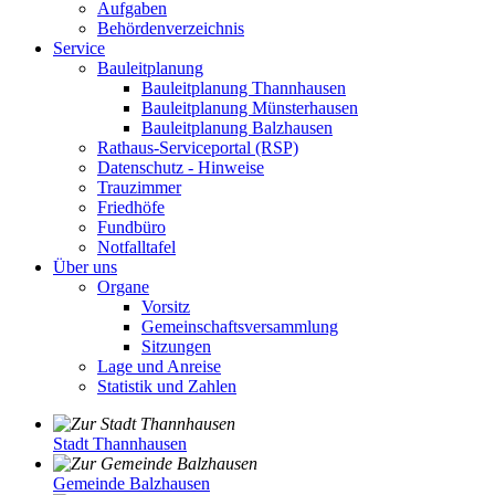
Aufgaben
Behördenverzeichnis
Service
Bauleitplanung
Bauleitplanung Thannhausen
Bauleitplanung Münsterhausen
Bauleitplanung Balzhausen
Rathaus-Serviceportal (RSP)
Datenschutz - Hinweise
Trauzimmer
Friedhöfe
Fundbüro
Notfalltafel
Über uns
Organe
Vorsitz
Gemeinschaftsversammlung
Sitzungen
Lage und Anreise
Statistik und Zahlen
Stadt Thannhausen
Gemeinde Balzhausen