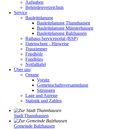
Aufgaben
Behördenverzeichnis
Service
Bauleitplanung
Bauleitplanung Thannhausen
Bauleitplanung Münsterhausen
Bauleitplanung Balzhausen
Rathaus-Serviceportal (RSP)
Datenschutz - Hinweise
Trauzimmer
Friedhöfe
Fundbüro
Notfalltafel
Über uns
Organe
Vorsitz
Gemeinschaftsversammlung
Sitzungen
Lage und Anreise
Statistik und Zahlen
Stadt Thannhausen
Gemeinde Balzhausen