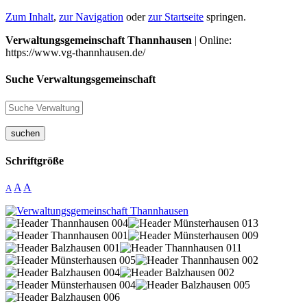
Zum Inhalt
,
zur Navigation
oder
zur Startseite
springen.
Verwaltungsgemeinschaft Thannhausen
| Online:
https://www.vg-thannhausen.de/
Suche Verwaltungsgemeinschaft
suchen
Schriftgröße
A
A
A