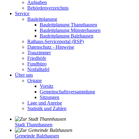
Aufgaben
Behördenverzeichnis
Service
Bauleitplanung
Bauleitplanung Thannhausen
Bauleitplanung Münsterhausen
Bauleitplanung Balzhausen
Rathaus-Serviceportal (RSP)
Datenschutz - Hinweise
Trauzimmer
Friedhöfe
Fundbüro
Notfalltafel
Über uns
Organe
Vorsitz
Gemeinschaftsversammlung
Sitzungen
Lage und Anreise
Statistik und Zahlen
Stadt Thannhausen
Gemeinde Balzhausen