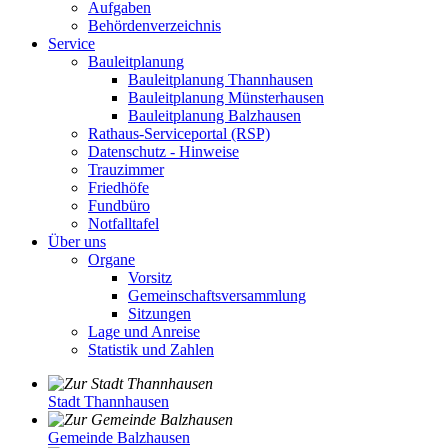
Aufgaben
Behördenverzeichnis
Service
Bauleitplanung
Bauleitplanung Thannhausen
Bauleitplanung Münsterhausen
Bauleitplanung Balzhausen
Rathaus-Serviceportal (RSP)
Datenschutz - Hinweise
Trauzimmer
Friedhöfe
Fundbüro
Notfalltafel
Über uns
Organe
Vorsitz
Gemeinschaftsversammlung
Sitzungen
Lage und Anreise
Statistik und Zahlen
Stadt Thannhausen
Gemeinde Balzhausen