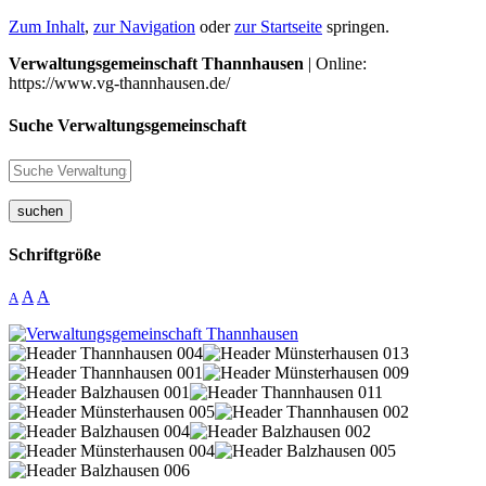
Zum Inhalt
,
zur Navigation
oder
zur Startseite
springen.
Verwaltungsgemeinschaft Thannhausen
| Online:
https://www.vg-thannhausen.de/
Suche Verwaltungsgemeinschaft
suchen
Schriftgröße
A
A
A