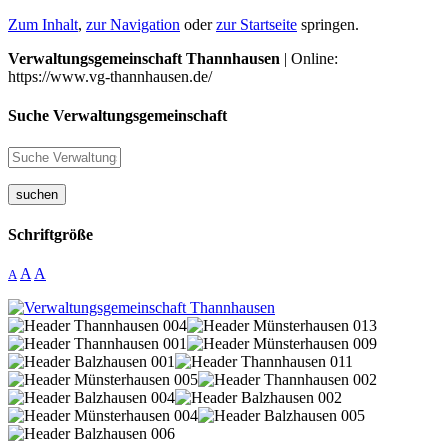
Zum Inhalt
,
zur Navigation
oder
zur Startseite
springen.
Verwaltungsgemeinschaft Thannhausen
| Online:
https://www.vg-thannhausen.de/
Suche Verwaltungsgemeinschaft
suchen
Schriftgröße
A
A
A